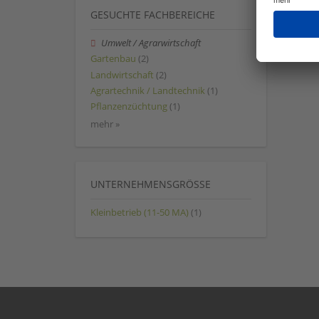
GESUCHTE FACHBEREICHE
Umwelt / Agrarwirtschaft
Gartenbau
(2)
Landwirtschaft
(2)
Agrartechnik / Landtechnik
(1)
Pflanzenzüchtung
(1)
mehr »
UNTERNEHMENSGRÖSSE
Kleinbetrieb (11-50 MA)
(1)