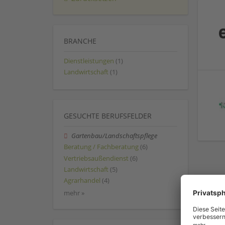
BRANCHE
Dienstleistungen
(1)
Landwirtschaft
(1)
GESUCHTE BERUFSFELDER
Gartenbau/Landschaftspflege
Beratung / Fachberatung
(6)
Vertriebsaußendienst
(6)
Landwirtschaft
(5)
Agrarhandel
(4)
mehr »