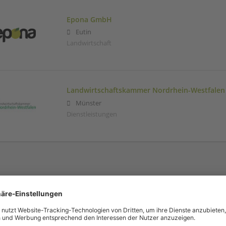
Epona GmbH
Eutin
Landwirtschaft
Landwirtschaftskammer Nordrhein-Westfalen
Münster
Dienstleistungen