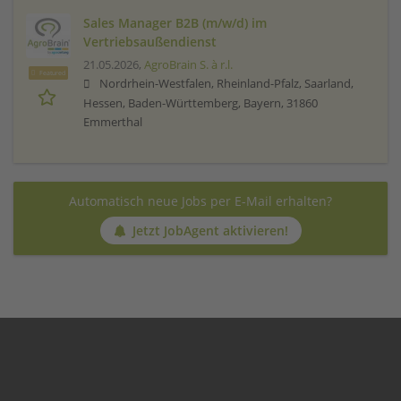
Sales Manager B2B (m/w/d) im
Vertriebsaußendienst
21.05.2026,
AgroBrain S. à r.l.
Featured
Nordrhein-Westfalen, Rheinland-Pfalz, Saarland,
Hessen, Baden-Württemberg, Bayern, 31860
Emmerthal
Automatisch neue Jobs per E-Mail erhalten?
Jetzt JobAgent aktivieren!