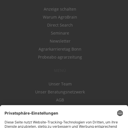
Anzeige schalten
Warum AgroBrain
Direct Search
Seminare
Newsletter
Agrarkarrieretag Bonn
Probeabo agrarzeitung
MENÜ
Unser Team
Unser Beratungsnetzwerk
AGB
Nutzungsbedingungen
Datenschutz
Impressum