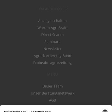
FÜR ARBEITGEBER
Anzeige schalten
Warum AgroBrain
Direct Search
Seminare
Newsletter
Agrarkarrieretag Bonn
Probeabo agrarzeitung
MENÜ
Unser Team
Unser Beratungsnetzwerk
AGB
Nutzungsbedingungen