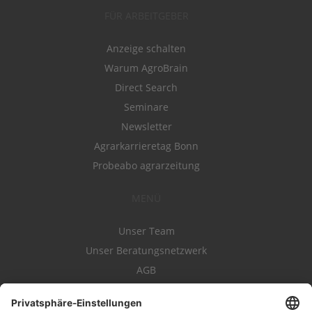
FÜR ARBEITGEBER
Anzeige schalten
Warum AgroBrain
Direct Search
Seminare
Newsletter
Agrarkarrieretag Bonn
Probeabo agrarzeitung
MENÜ
Unser Team
Unser Beratungsnetzwerk
AGB
Nutzungsbedingungen
Datenschutz