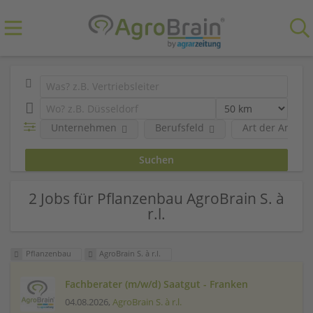
Unternehmen
Berufsfeld
Art der Anstel
2 Jobs für Pflanzenbau AgroBrain S. à
r.l.
Pflanzenbau
AgroBrain S. à r.l.
Fachberater (m/w/d) Saatgut - Franken
04.08.2026,
AgroBrain S. à r.l.