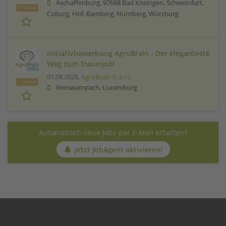
Aschaffenburg, 97688 Bad Kissingen, Schweinfurt,
Featured
Coburg, Hof, Bamberg, Nürnberg, Würzburg
Initiativbewerbung AgroBrain - Der eleganteste
Weg zum Traumjob!
01.08.2026,
AgroBrain S. à r.l.
Featured
Weiswampach, Luxemburg
Automatisch neue Jobs per E-Mail erhalten?
Jetzt JobAgent aktivieren!