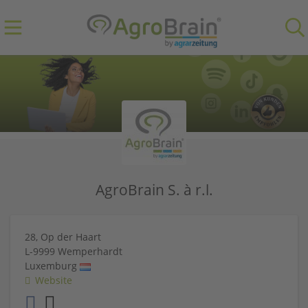
AgroBrain S. à r.l.
28, Op der Haart
L-9999
Wemperhardt
Luxemburg
Website