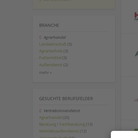
BRANCHE
Agrarhandel
Landwirtschaft
(5)
Agrartechnik
(3)
Futtermittel
(3)
Außendienst
(2)
mehr »
GESUCHTE BERUFSFELDER
Vertriebsinnendienst
Agrarhandel
(20)
Beratung / Fachberatung
(13)
Vertriebsaußendienst
(12)