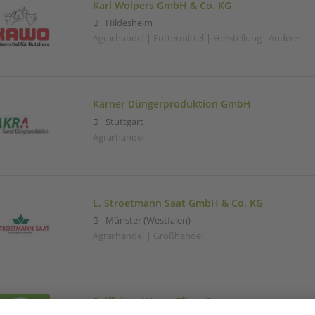
Karl Wolpers GmbH & Co. KG
Hildesheim
Agrarhandel | Futtermittel | Herstellung - Andere
Karner Düngerproduktion GmbH
Stuttgart
Agrarhandel
L. Stroetmann Saat GmbH & Co. KG
Münster (Westfalen)
Agrarhandel | Großhandel
Raiffeisen Weser-Elbe eG