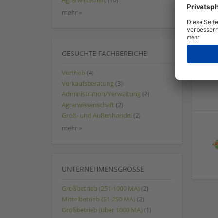
Agrarwirtschaft
(10)
mehr »
GESUCHTE FACHBEREICHE
Vertrieb
(4)
Verkaufsberatung
(3)
Administration/Verwaltung
(2)
Agrarwissenschaft
(2)
Groß- und Außenhandel
(2)
mehr »
UNTERNEHMENSGRÖSSE
Großbetrieb (251-1000 MA)
(2)
Mittelbetrieb (51-250 MA)
(2)
Großbetrieb (über 1000 MA)
(1)