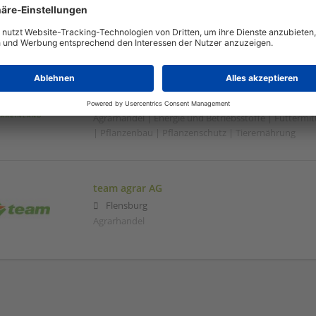
Geestland
Agrargenossenschaft | Agrarhandel | Futtermittel
RWG Rheinland
Willich
Agrarhandel | Energie und Betriebsstoffe | Futtermitt
| Pflanzenbau | Pflanzenschutz | Tierernährung
team agrar AG
Flensburg
Agrarhandel