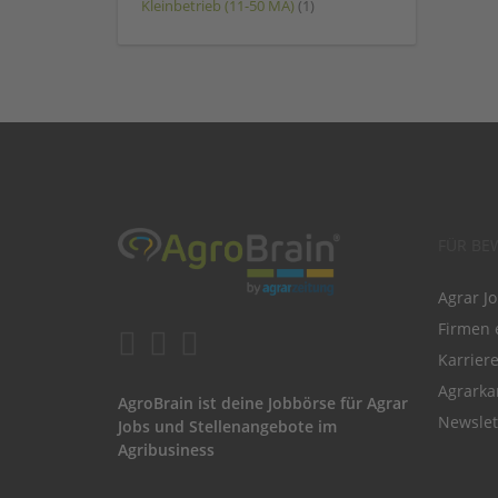
Kleinbetrieb (11-50 MA)
(1)
FÜR BE
Agrar J
Firmen 
Karrier
Agrarka
AgroBrain ist deine Jobbörse für Agrar
Newslet
Jobs und Stellenangebote im
Agribusiness