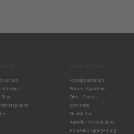
WERBER
FÜR ARBEITGEBER
ob suchen
Anzeige schalten
entdecken
Warum AgroBrain
e Blog
Direct Search
rrieretag Bonn
Seminare
ter
Newsletter
Agrarkarrieretag Bonn
Probeabo agrarzeitung