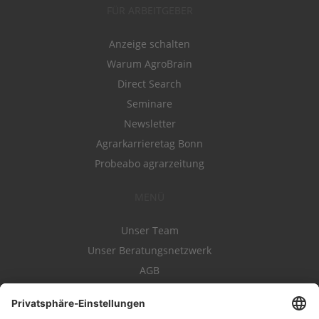
FÜR ARBEITGEBER
Anzeige schalten
Warum AgroBrain
Direct Search
Seminare
Newsletter
Agrarkarrieretag Bonn
Probeabo agrarzeitung
MENÜ
Unser Team
Unser Beratungsnetzwerk
AGB
Nutzungsbedingungen
Datenschutz