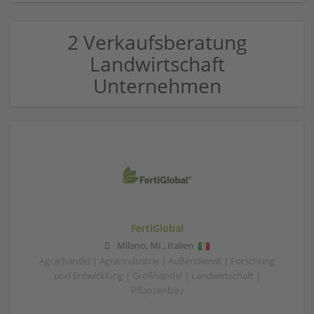
2 Verkaufsberatung
Landwirtschaft
Unternehmen
FertiGlobal
Milano
,
MI
,
Italien
Agrarhandel | Agrarindustrie | Außendienst | Forschung
und Entwicklung | Großhandel | Landwirtschaft |
Pflanzenbau