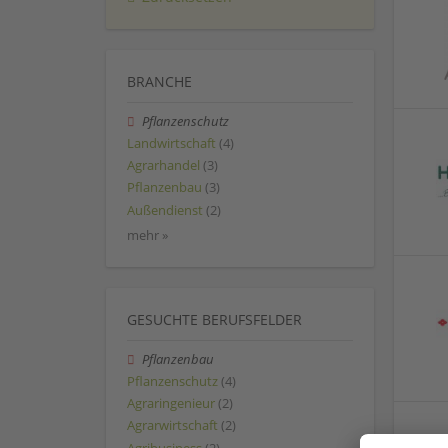
BRANCHE
Pflanzenschutz
Landwirtschaft
(4)
Agrarhandel
(3)
Pflanzenbau
(3)
Außendienst
(2)
mehr »
GESUCHTE BERUFSFELDER
Pflanzenbau
Pflanzenschutz
(4)
Agraringenieur
(2)
Agrarwirtschaft
(2)