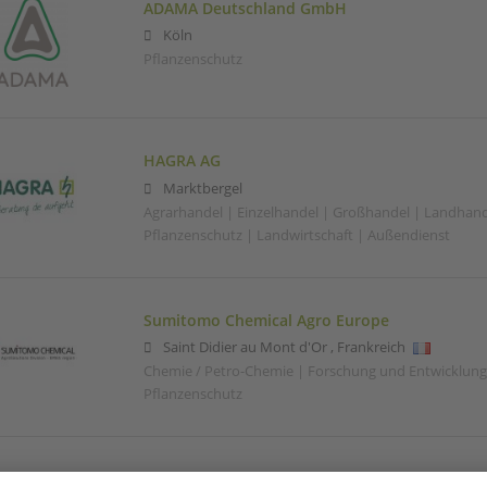
ADAMA Deutschland GmbH
Köln
Pflanzenschutz
HAGRA AG
Marktbergel
Agrarhandel | Einzelhandel | Großhandel | Landhand
Pflanzenschutz | Landwirtschaft | Außendienst
Sumitomo Chemical Agro Europe
Saint Didier au Mont d'Or
,
Frankreich
Chemie / Petro-Chemie | Forschung und Entwicklung 
Pflanzenschutz
Vereinigte Hagelversicherung VVaG