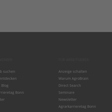
WERBER
FÜR ARBEITGEBER
ob suchen
Anzeige schalten
entdecken
Warum AgroBrain
e Blog
Direct Search
rrieretag Bonn
Seminare
ter
Newsletter
Agrarkarrieretag Bonn