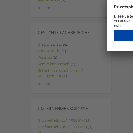
Agribusiness
(2)
mehr »
GESUCHTE FACHBEREICHE
Pflanzenschutz
Landwirtschaft
(3)
Vertrieb
(2)
Agrarwissenschaft
(1)
Betriebswirtschaftslehre /
Management
(1)
mehr »
UNTERNEHMENSGRÖSSE
Großbetrieb (251-1000 MA)
(1)
Großbetrieb (über 1000 MA)
(1)