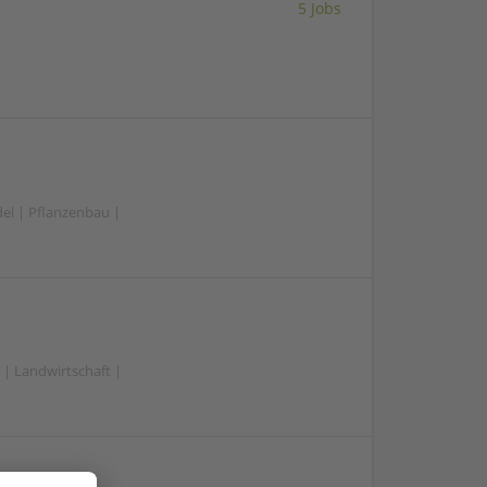
5 Jobs
el | Pflanzenbau |
| Landwirtschaft |