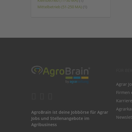
Kleinbetrieb (11-50 MA)
(1)
Mittelbetrieb (51-250 MA)
(1)
FÜR BE
Agrar J
Firmen 
Karrier
Agrarka
AgroBrain ist deine Jobbörse für Agrar
Newslet
Jobs und Stellenangebote im
Agribusiness