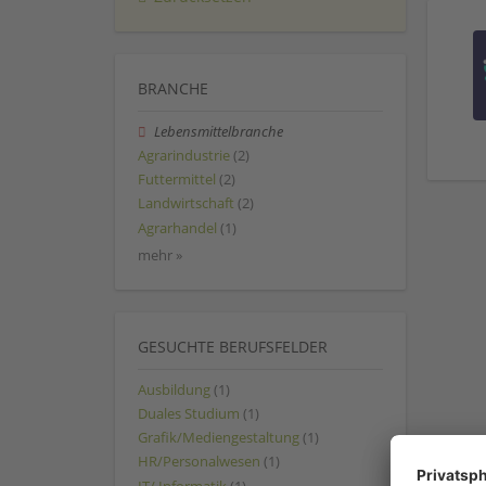
BRANCHE
Lebensmittelbranche
Agrarindustrie
(2)
Futtermittel
(2)
Landwirtschaft
(2)
Agrarhandel
(1)
mehr »
GESUCHTE BERUFSFELDER
Ausbildung
(1)
Duales Studium
(1)
Grafik/Mediengestaltung
(1)
HR/Personalwesen
(1)