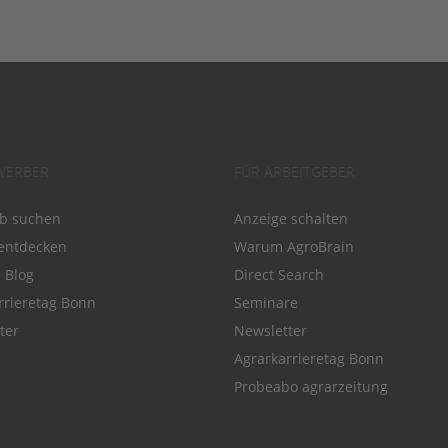
WERBER
FÜR ARBEITGEBER
ob suchen
Anzeige schalten
entdecken
Warum AgroBrain
e Blog
Direct Search
rrieretag Bonn
Seminare
ter
Newsletter
Agrarkarrieretag Bonn
Probeabo agrarzeitung