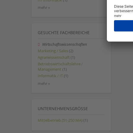
IT/ Informatik
(1)
mehr »
GESUCHTE FACHBEREICHE
Wirtschaftswissenschaften
Marketing / Sales
(2)
Agrarwissenschaft
(1)
Betriebswirtschaftslehre /
Management
(1)
Informatik / IT
(1)
mehr »
UNTERNEHMENSGRÖSSE
Mittelbetrieb (51-250 MA)
(1)