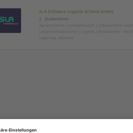
SLA Software Logistik Artland GmbH
Quakenbrück
Agrarindustrie | Landwirtschaft | Lebensmittel- und
Lebensmittelbranche | Logistik | Restaurants / Verp
Lagerung - Material