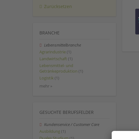
Zurücksetzen
BRANCHE
Lebensmittelbranche
Agrarindustrie
(1)
Landwirtschaft
(1)
Lebensmittel- und
Getränkeproduktion
(1)
Logistik
(1)
mehr »
GESUCHTE BERUFSFELDER
Kundenservice / Customer Care
Ausbildung
(1)
Duales Studium
(1)