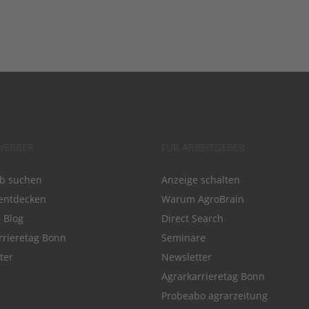
WERBER
FÜR ARBEITGEBER
ob suchen
Anzeige schalten
entdecken
Warum AgroBrain
e Blog
Direct Search
rrieretag Bonn
Seminare
ter
Newsletter
Agrarkarrieretag Bonn
Probeabo agrarzeitung