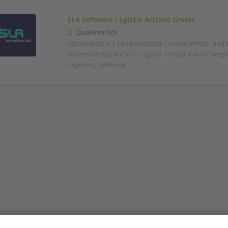
SLA Software Logistik Artland GmbH
Quakenbrück
Agrarindustrie | Landwirtschaft | Lebensmittel- und
Lebensmittelbranche | Logistik | Restaurants / Verp
Lagerung - Material