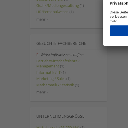
Grafik/Mediengestaltung
(1)
HR/Personalwesen
(1)
mehr »
GESUCHTE FACHBEREICHE
Wirtschaftswissenschaften
Betriebswirtschaftslehre /
Management
(1)
Informatik / IT
(1)
Marketing / Sales
(1)
Mathematik / Statistik
(1)
mehr »
UNTERNEHMENSGRÖSSE
Mittelbetrieb (51-250 MA)
(1)