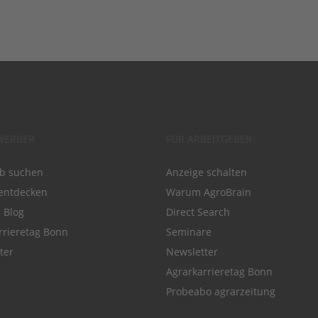
WERBER
FÜR ARBEITGEBER
ob suchen
Anzeige schalten
entdecken
Warum AgroBrain
e Blog
Direct Search
rrieretag Bonn
Seminare
ter
Newsletter
Agrarkarrieretag Bonn
Probeabo agrarzeitung