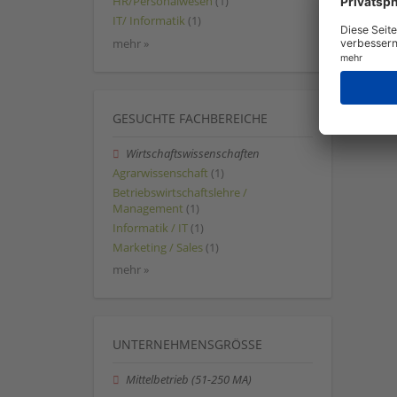
HR/Personalwesen
(1)
IT/ Informatik
(1)
mehr »
GESUCHTE FACHBEREICHE
Wirtschaftswissenschaften
Agrarwissenschaft
(1)
Betriebswirtschaftslehre /
Management
(1)
Informatik / IT
(1)
Marketing / Sales
(1)
mehr »
UNTERNEHMENSGRÖSSE
Mittelbetrieb (51-250 MA)