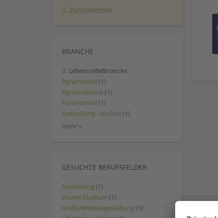
Zurücksetzen
BRANCHE
Lebensmittelbranche
Agrarhandel
(1)
Agrarindustrie
(1)
Futtermittel
(1)
Herstellung - Andere
(1)
mehr »
GESUCHTE BERUFSFELDER
Ausbildung
(1)
Duales Studium
(1)
Grafik/Mediengestaltung
(1)