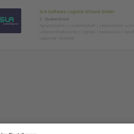
SLA Software Logistik Artland GmbH
Quakenbrück
Agrarindustrie | Landwirtschaft | Lebensmittel- und
Lebensmittelbranche | Logistik | Restaurants / Verp
Lagerung - Material