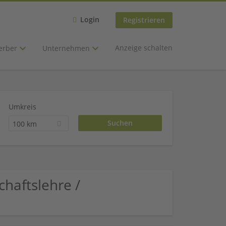
Login
Registrieren
Anzeige schalten
erber
Unternehmen
Umkreis
100 km
haftslehre /