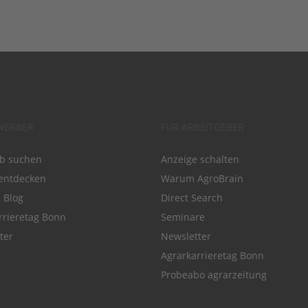
WERBER
FÜR ARBEITGEBER
ob suchen
Anzeige schalten
entdecken
Warum AgroBrain
e Blog
Direct Search
rrieretag Bonn
Seminare
ter
Newsletter
Agrarkarrieretag Bonn
Probeabo agrarzeitung