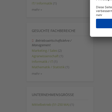
IT/ Informatik
(1)
mehr »
GESUCHTE FACHBEREICHE
Betriebswirtschaftslehre /
Management
Marketing / Sales
(2)
Agrarwissenschaft
(1)
Informatik / IT
(1)
Mathematik / Statistik
(1)
mehr »
UNTERNEHMENSGRÖSSE
Mittelbetrieb (51-250 MA)
(1)