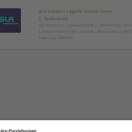
SLA Software Logistik Artland GmbH
Quakenbrück
Agrarindustrie | Landwirtschaft | Lebensmittel- und
Lebensmittelbranche | Logistik | Restaurants / Verp
Lagerung - Material