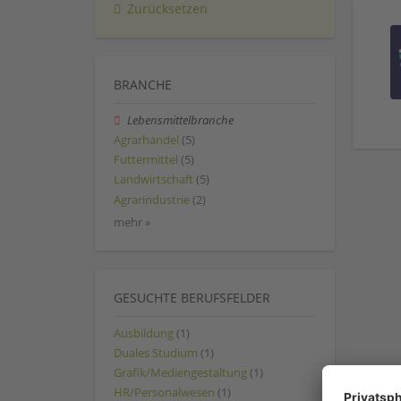
Zurücksetzen
BRANCHE
Lebensmittelbranche
Agrarhandel
(5)
Futtermittel
(5)
Landwirtschaft
(5)
Agrarindustrie
(2)
mehr »
GESUCHTE BERUFSFELDER
Ausbildung
(1)
Duales Studium
(1)
Grafik/Mediengestaltung
(1)
HR/Personalwesen
(1)