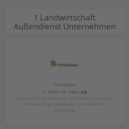
1 Landwirtschaft
Außendienst Unternehmen
FertiGlobal
Milano
,
MI
,
Italien
Agrarhandel | Agrarindustrie | Außendienst | Forschung
und Entwicklung | Großhandel | Landwirtschaft |
Pflanzenbau