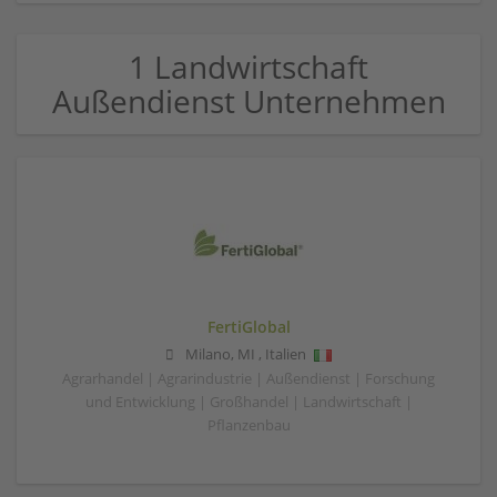
1 Landwirtschaft
Außendienst Unternehmen
FertiGlobal
Milano
,
MI
,
Italien
Agrarhandel | Agrarindustrie | Außendienst | Forschung
und Entwicklung | Großhandel | Landwirtschaft |
Pflanzenbau