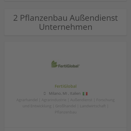
2 Pflanzenbau Außendienst
Unternehmen
FertiGlobal
Milano
,
MI
,
Italien
Agrarhandel | Agrarindustrie | Außendienst | Forschung
und Entwicklung | Großhandel | Landwirtschaft |
Pflanzenbau