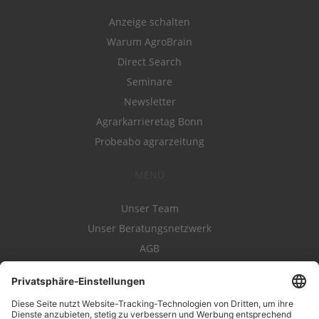
Anzeige schalten
Warum AgroBrain
Direct Search
Seminare
Newsletter
Agrarkarrieretag Bonn
Probeabo agrarzeitung
MENÜ
Unser Team
Unser Beratungsnetzwerk
AGB
Nutzungsbedingungen
Datenschutz
Impressum