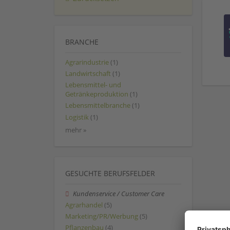
BRANCHE
Agrarindustrie
(1)
Landwirtschaft
(1)
Lebensmittel- und
Getränkeproduktion
(1)
Lebensmittelbranche
(1)
Logistik
(1)
mehr »
GESUCHTE BERUFSFELDER
Kundenservice / Customer Care
Agrarhandel
(5)
Marketing/PR/Werbung
(5)
Pflanzenbau
(4)