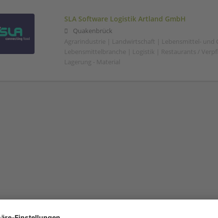
SLA Software Logistik Artland GmbH
Quakenbrück
Agrarindustrie | Landwirtschaft | Lebensmittel- und
Lebensmittelbranche | Logistik | Restaurants / Verp
Lagerung - Material