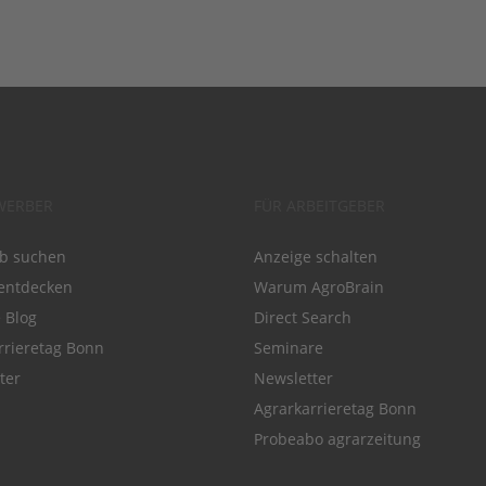
WERBER
FÜR ARBEITGEBER
ob suchen
Anzeige schalten
entdecken
Warum AgroBrain
e Blog
Direct Search
rrieretag Bonn
Seminare
ter
Newsletter
Agrarkarrieretag Bonn
Probeabo agrarzeitung