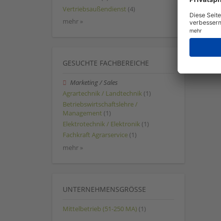
Vertriebsaußendienst
(4)
mehr »
GESUCHTE FACHBEREICHE
Marketing / Sales
Agrartechnik / Landtechnik
(1)
Betriebswirtschaftslehre /
Management
(1)
Elektrotechnik / Elektronik
(1)
Fachkraft Agrarservice
(1)
mehr »
UNTERNEHMENSGRÖSSE
Mittelbetrieb (51-250 MA)
(1)