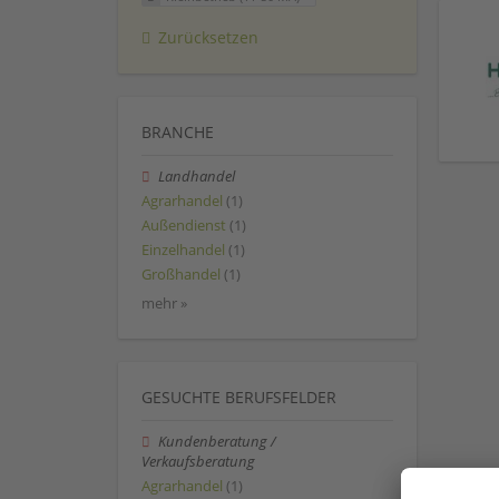
Zurücksetzen
BRANCHE
Landhandel
Agrarhandel
(1)
Außendienst
(1)
Einzelhandel
(1)
Großhandel
(1)
mehr »
GESUCHTE BERUFSFELDER
Kundenberatung /
Verkaufsberatung
Agrarhandel
(1)