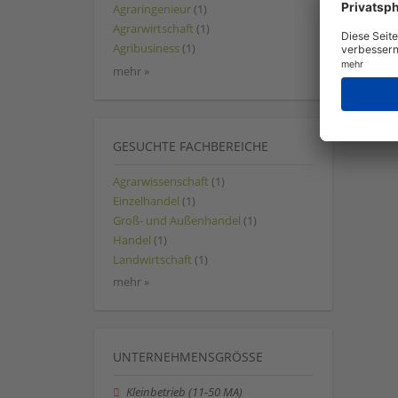
Agraringenieur
(1)
Agrarwirtschaft
(1)
Agribusiness
(1)
mehr »
GESUCHTE FACHBEREICHE
Agrarwissenschaft
(1)
Einzelhandel
(1)
Groß- und Außenhandel
(1)
Handel
(1)
Landwirtschaft
(1)
mehr »
UNTERNEHMENSGRÖSSE
Kleinbetrieb (11-50 MA)