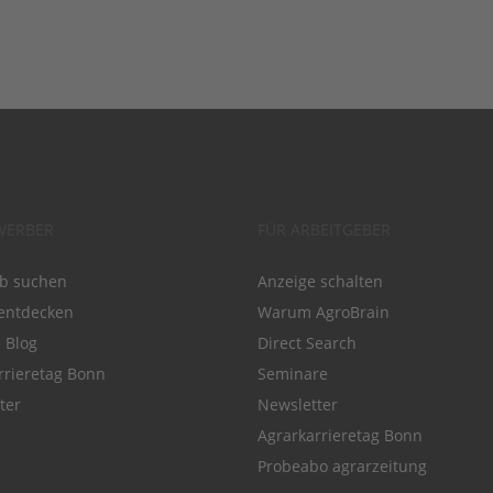
WERBER
FÜR ARBEITGEBER
ob suchen
Anzeige schalten
entdecken
Warum AgroBrain
e Blog
Direct Search
rrieretag Bonn
Seminare
ter
Newsletter
Agrarkarrieretag Bonn
Probeabo agrarzeitung