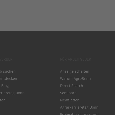
WERBER
FÜR ARBEITGEBER
ob suchen
Anzeige schalten
entdecken
Warum AgroBrain
e Blog
Direct Search
rrieretag Bonn
Seminare
ter
Newsletter
Agrarkarrieretag Bonn
Probeabo agrarzeitung