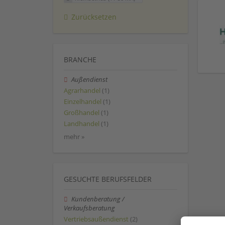
Zurücksetzen
BRANCHE
Außendienst
Agrarhandel
(1)
Einzelhandel
(1)
Großhandel
(1)
Landhandel
(1)
mehr »
GESUCHTE BERUFSFELDER
Kundenberatung /
Verkaufsberatung
Vertriebsaußendienst
(2)