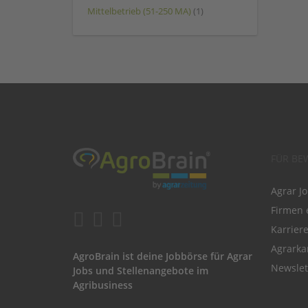
Mittelbetrieb (51-250 MA)
(1)
FÜR BE
Agrar J
Firmen 
Karrier
Agrarka
AgroBrain ist deine Jobbörse für Agrar
Newslet
Jobs und Stellenangebote im
Agribusiness