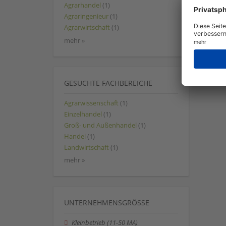
Agrarhandel
(1)
Agraringenieur
(1)
Agrarwirtschaft
(1)
mehr »
GESUCHTE FACHBEREICHE
Agrarwissenschaft
(1)
Einzelhandel
(1)
Groß- und Außenhandel
(1)
Handel
(1)
Landwirtschaft
(1)
mehr »
UNTERNEHMENSGRÖSSE
Kleinbetrieb (11-50 MA)