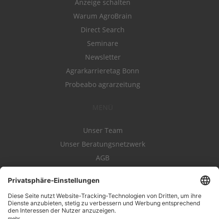
Anzeige schalten
Warum AgroBrain
Direct Search
Seminare
Newsletter
Agrarkarrieretag Bonn
Probeabo agrarzeitung
MENÜ
Unser Team
Unser Beratungsnetzwerk
AGB
Nutzungsbedingungen
Datenschutz
Impressum
Kontakt