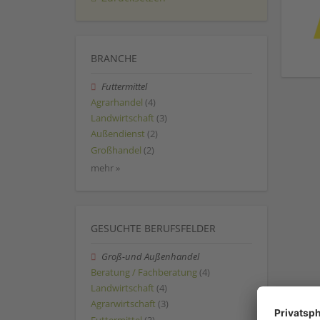
BRANCHE
Futtermittel
Agrarhandel
(4)
Landwirtschaft
(3)
Außendienst
(2)
Großhandel
(2)
mehr »
GESUCHTE BERUFSFELDER
Groß-und Außenhandel
Beratung / Fachberatung
(4)
Landwirtschaft
(4)
Agrarwirtschaft
(3)