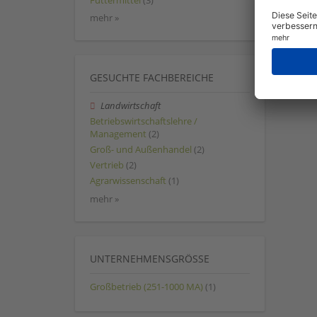
Futtermittel
(3)
mehr »
GESUCHTE FACHBEREICHE
Landwirtschaft
Betriebswirtschaftslehre /
Management
(2)
Groß- und Außenhandel
(2)
Vertrieb
(2)
Agrarwissenschaft
(1)
mehr »
UNTERNEHMENSGRÖSSE
Großbetrieb (251-1000 MA)
(1)