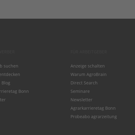
WERBER
FÜR ARBEITGEBER
ob suchen
Anzeige schalten
entdecken
Warum AgroBrain
e Blog
Direct Search
rrieretag Bonn
Seminare
ter
Newsletter
Agrarkarrieretag Bonn
Probeabo agrarzeitung