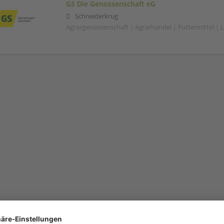
GS Die Genossenschaft eG
Schneiderkrug
Agrargenossenschaft | Agrarhandel | Futtermittel | 