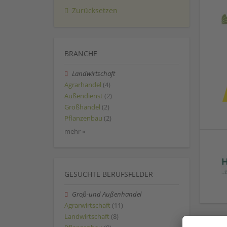
Zurücksetzen
BRANCHE
Landwirtschaft
Agrarhandel
(4)
Außendienst
(2)
Großhandel
(2)
Pflanzenbau
(2)
mehr »
GESUCHTE BERUFSFELDER
Groß-und Außenhandel
Agrarwirtschaft
(11)
Landwirtschaft
(8)