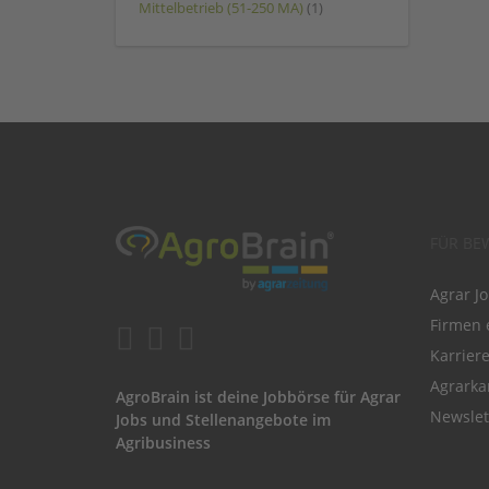
Mittelbetrieb (51-250 MA)
(1)
FÜR BE
Agrar J
Firmen 
Karrier
Agrarka
AgroBrain ist deine Jobbörse für Agrar
Newslet
Jobs und Stellenangebote im
Agribusiness