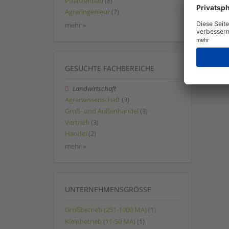
Pflanzenbau
(8)
Agraringenieur
(7)
mehr »
GESUCHTE FACHBEREICHE
Landwirtschaft
Agrarwissenschaft
(3)
Groß- und Außenhandel
(3)
Vertrieb
(3)
Handel
(2)
mehr »
UNTERNEHMENSGRÖSSE
Großbetrieb (251-1000 MA)
(1)
Kleinbetrieb (11-50 MA)
(1)