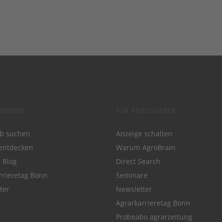
WERBER
FÜR ARBEITGEBER
ob suchen
Anzeige schalten
entdecken
Warum AgroBrain
e Blog
Direct Search
rrieretag Bonn
Seminare
ter
Newsletter
Agrarkarrieretag Bonn
Probeabo agrarzeitung