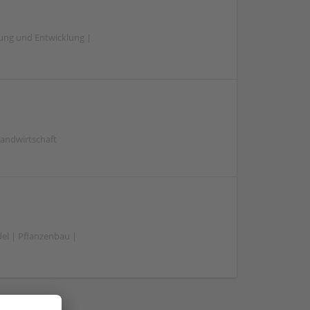
hung und Entwicklung |
Landwirtschaft
el | Pflanzenbau |