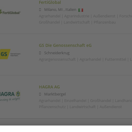
FertiGlobal
Milano
,
MI
,
Italien
Agrarhandel | Agrarindustrie | Außendienst | Forsc
Großhandel | Landwirtschaft | Pflanzenbau
GS Die Genossenschaft eG
Schneiderkrug
Agrargenossenschaft | Agrarhandel | Futtermittel | 
HAGRA AG
Marktbergel
Agrarhandel | Einzelhandel | Großhandel | Landhand
Pflanzenschutz | Landwirtschaft | Außendienst