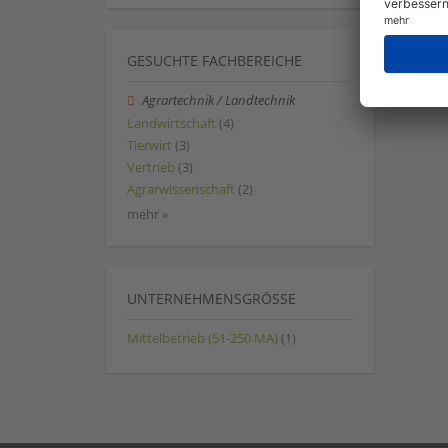
GESUCHTE FACHBEREICHE
Agrartechnik / Landtechnik
Landwirtschaft
(4)
Tierwirt
(3)
Vertrieb
(3)
Agrarwissenschaft
(2)
mehr »
UNTERNEHMENSGRÖSSE
Mittelbetrieb (51-250 MA)
(1)