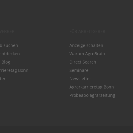
WERBER
FÜR ARBEITGEBER
ob suchen
Anzeige schalten
entdecken
Warum AgroBrain
e Blog
Direct Search
rrieretag Bonn
Seminare
ter
Newsletter
Agrarkarrieretag Bonn
Probeabo agrarzeitung