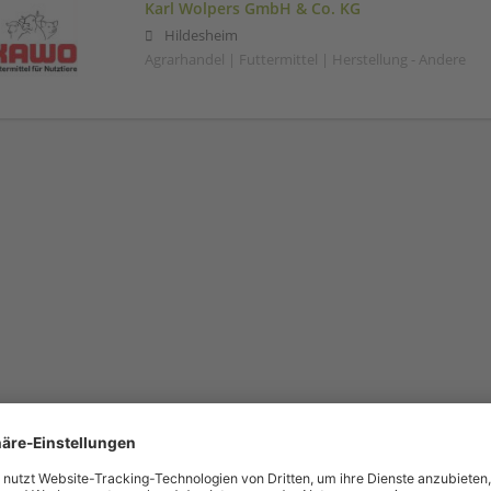
Karl Wolpers GmbH & Co. KG
Hildesheim
Agrarhandel | Futtermittel | Herstellung - Andere