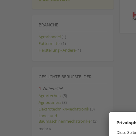
BRANCHE
Agrarhandel
(1)
Futtermittel
(1)
Herstellung - Andere
(1)
GESUCHTE BERUFSFELDER
Futtermittel
Agrartechnik
(5)
Agribusiness
(3)
Elektrotechnik/Mechatronik
(3)
Land- und
Baumaschinenmechatroniker
(3)
mehr »