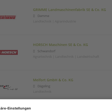
GRIMME Landmaschinenfabrik SE & Co. KG
Damme
Landtechnik | Agrarindustrie
HORSCH Maschinen SE & Co. KG
Schwandorf
Agrartechnik | Landtechnik | Landwirtschaft
Meifort GmbH & Co. KG
Dägeling
Landtechnik