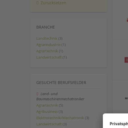
Zurücksetzen
BRANCHE
Landtechnik
(3)
Agrarindustrie
(1)
Agrartechnik
(1)
Landwirtschaft
(1)
GESUCHTE BERUFSFELDER
Land- und
Baumaschinenmechatroniker
Agrartechnik
(5)
Agribusiness
(3)
Elektrotechnik/Mechatronik
(3)
Landwirtschaft
(3)