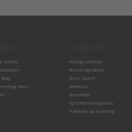
WERBER
FÜR ARBEITGEBER
ob suchen
Anzeige schalten
entdecken
Warum AgroBrain
e Blog
Direct Search
rrieretag Bonn
Seminare
ter
Newsletter
Agrarkarrieretag Bonn
Probeabo agrarzeitung