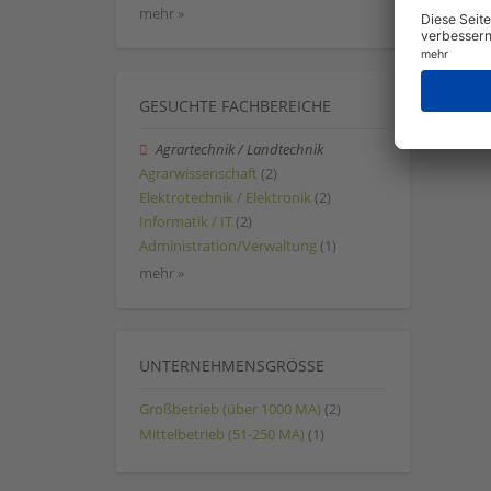
mehr »
GESUCHTE FACHBEREICHE
Agrartechnik / Landtechnik
Agrarwissenschaft
(2)
Elektrotechnik / Elektronik
(2)
Informatik / IT
(2)
Administration/Verwaltung
(1)
mehr »
UNTERNEHMENSGRÖSSE
Großbetrieb (über 1000 MA)
(2)
Mittelbetrieb (51-250 MA)
(1)