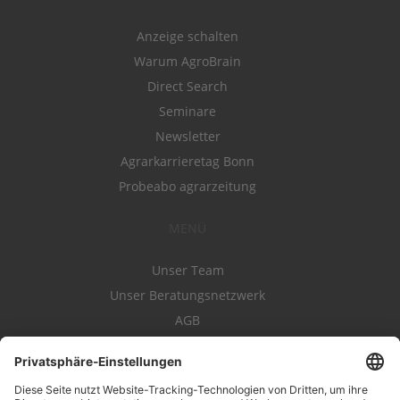
Anzeige schalten
Warum AgroBrain
Direct Search
Seminare
Newsletter
Agrarkarrieretag Bonn
Probeabo agrarzeitung
MENÜ
Unser Team
Unser Beratungsnetzwerk
AGB
Nutzungsbedingungen
Datenschutz
Impressum