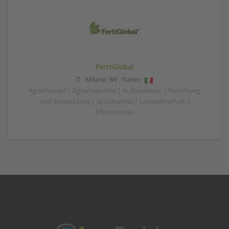
FertiGlobal
Milano
,
MI
,
Italien
Agrarhandel | Agrarindustrie | Außendienst | Forschung
und Entwicklung | Großhandel | Landwirtschaft |
Pflanzenbau