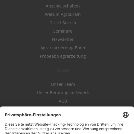
Anzeige schalten
Warum AgroBrain
Direct Search
Seminare
Newsletter
Agrarkarrieretag Bonn
Probeabo agrarzeitung
MENÜ
Unser Team
Unser Beratungsnetzwerk
AGB
Nutzungsbedingungen
Datenschutz
Impressum