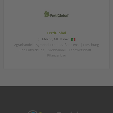
FertiGlobal
Milano
,
MI
,
Italien
Agrarhandel | Agrarindustrie | Außendienst | Forschung
und Entwicklung | Großhandel | Landwirtschaft |
Pflanzenbau