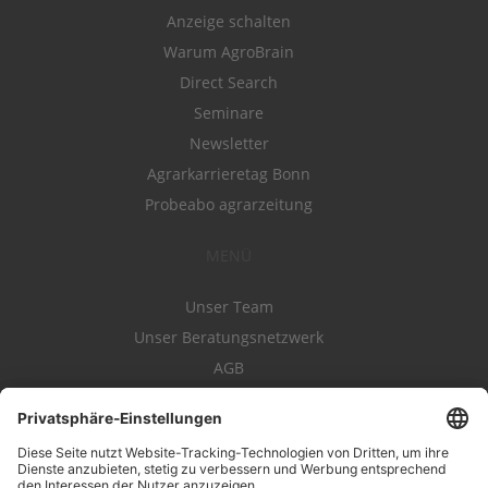
Anzeige schalten
Warum AgroBrain
Direct Search
Seminare
Newsletter
Agrarkarrieretag Bonn
Probeabo agrarzeitung
MENÜ
Unser Team
Unser Beratungsnetzwerk
AGB
Nutzungsbedingungen
Datenschutz
Impressum