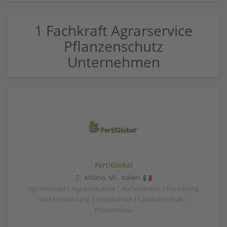
1 Fachkraft Agrarservice
Pflanzenschutz
Unternehmen
FertiGlobal
Milano
,
MI
,
Italien
Agrarhandel | Agrarindustrie | Außendienst | Forschung
und Entwicklung | Großhandel | Landwirtschaft |
Pflanzenbau