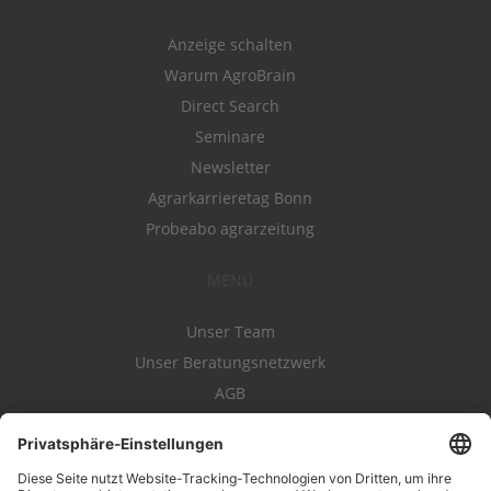
Anzeige schalten
Warum AgroBrain
Direct Search
Seminare
Newsletter
Agrarkarrieretag Bonn
Probeabo agrarzeitung
MENÜ
Unser Team
Unser Beratungsnetzwerk
AGB
Nutzungsbedingungen
Datenschutz
Impressum