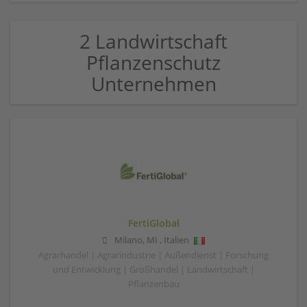
2 Landwirtschaft
Pflanzenschutz
Unternehmen
FertiGlobal
Milano
,
MI
,
Italien
Agrarhandel | Agrarindustrie | Außendienst | Forschung
und Entwicklung | Großhandel | Landwirtschaft |
Pflanzenbau