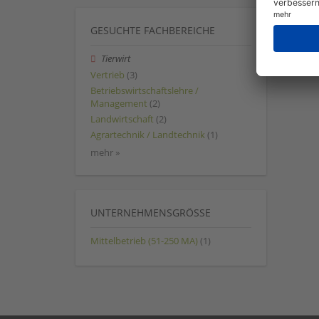
GESUCHTE FACHBEREICHE
Tierwirt
Vertrieb
(3)
Betriebswirtschaftslehre /
Management
(2)
Landwirtschaft
(2)
Agrartechnik / Landtechnik
(1)
mehr »
UNTERNEHMENSGRÖSSE
Mittelbetrieb (51-250 MA)
(1)