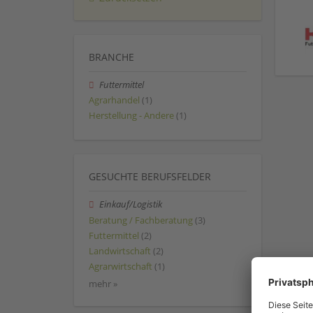
BRANCHE
Futtermittel
Agrarhandel
(1)
Herstellung - Andere
(1)
GESUCHTE BERUFSFELDER
Einkauf/Logistik
Beratung / Fachberatung
(3)
Futtermittel
(2)
Landwirtschaft
(2)
Agrarwirtschaft
(1)
mehr »