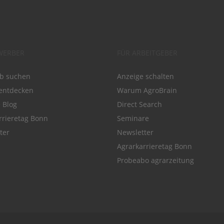
WERBER
FÜR ARBEITGEBER
ob suchen
Anzeige schalten
entdecken
Warum AgroBrain
e Blog
Direct Search
rrieretag Bonn
Seminare
ter
Newsletter
Agrarkarrieretag Bonn
Probeabo agrarzeitung