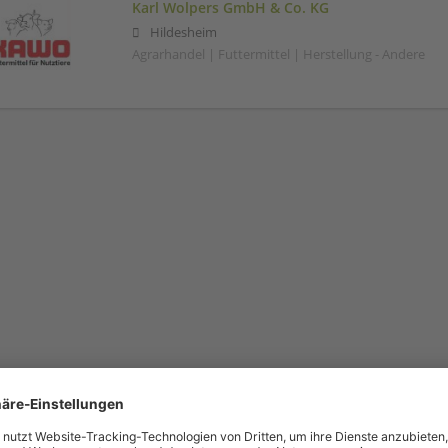
Karl Wolpers GmbH & Co. KG
Hildesheim
Agrarhandel | Futtermittel | Herstellung - Andere