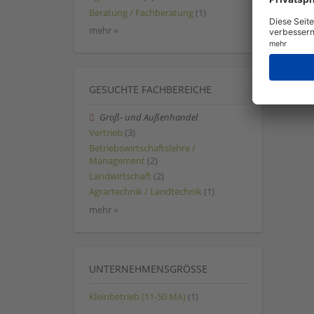
Beratung / Fachberatung
(1)
mehr »
GESUCHTE FACHBEREICHE
Groß- und Außenhandel
Vertrieb
(3)
Betriebswirtschaftslehre /
Management
(2)
Landwirtschaft
(2)
Agrartechnik / Landtechnik
(1)
mehr »
UNTERNEHMENSGRÖSSE
Kleinbetrieb (11-50 MA)
(1)