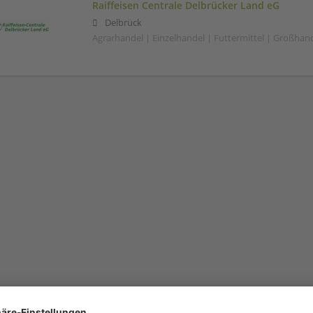
Raiffeisen Centrale Delbrücker Land eG
Delbrück
Agrarhandel | Einzelhandel | Futtermittel | Großhan