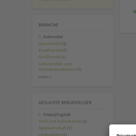
BRANCHE
Futtermittel
Agrarhandel
(3)
Einzelhandel
(1)
Großhandel
(1)
Lebensmittel- und
Getränkeproduktion
(1)
mehr »
GESUCHTE BERUFSFELDER
Einkauf/Logistik
Groß-und Außenhandel
(2)
Agrarwirtschaft
(1)
Agribusiness
(1)