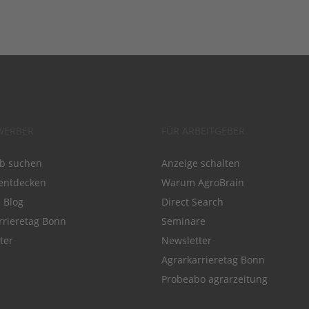
WERBER
FÜR ARBEITGEBER
ob suchen
Anzeige schalten
entdecken
Warum AgroBrain
e Blog
Direct Search
rrieretag Bonn
Seminare
ter
Newsletter
Agrarkarrieretag Bonn
Probeabo agrarzeitung