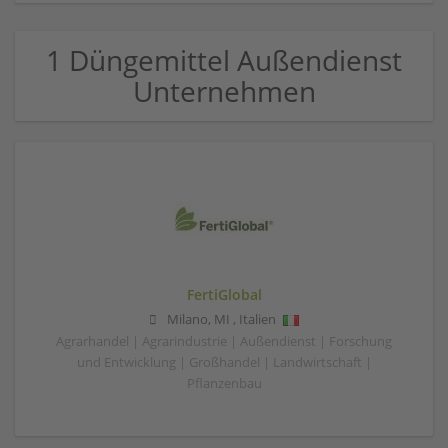
1 Düngemittel Außendienst
Unternehmen
FertiGlobal
Milano
,
MI
,
Italien
Agrarhandel | Agrarindustrie | Außendienst | Forschung
und Entwicklung | Großhandel | Landwirtschaft |
Pflanzenbau