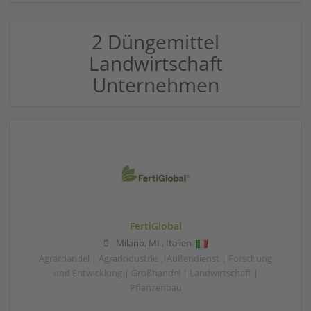
2 Düngemittel
Landwirtschaft
Unternehmen
FertiGlobal
Milano
,
MI
,
Italien
Agrarhandel | Agrarindustrie | Außendienst | Forschung
und Entwicklung | Großhandel | Landwirtschaft |
Pflanzenbau