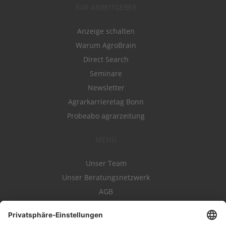
FÜR ARBEITGEBER
Anzeige schalten
Warum AgroBrain
Direct Search
Seminare
Newsletter
Agrarkarrieretag Bonn
Probeabo agrarzeitung
MENÜ
Unser Team
Unser Beratungsnetzwerk
AGB
Nutzungsbedingungen
Datenschutz