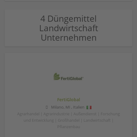
4 Düngemittel
Landwirtschaft
Unternehmen
FertiGlobal
Milano
,
MI
,
Italien
Agrarhandel | Agrarindustrie | Außendienst | Forschung
und Entwicklung | Großhandel | Landwirtschaft |
Pflanzenbau