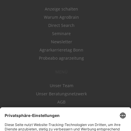
Anzeige schalten
Warum AgroBrain
Direct Search
Seminare
Newsletter
Agrarkarrieretag Bonn
Probeabo agrarzeitung
MENÜ
Unser Team
Unser Beratungsnetzwerk
AGB
Nutzungsbedingungen
Datenschutz
Impressum