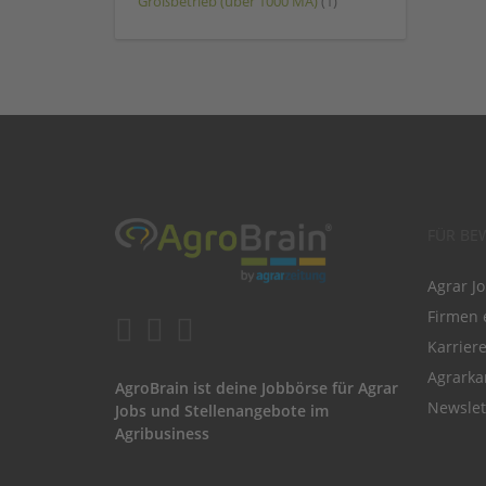
Großbetrieb (über 1000 MA)
(1)
FÜR BE
Agrar J
Firmen 
Karrier
Agrarka
AgroBrain ist deine Jobbörse für Agrar
Newslet
Jobs und Stellenangebote im
Agribusiness