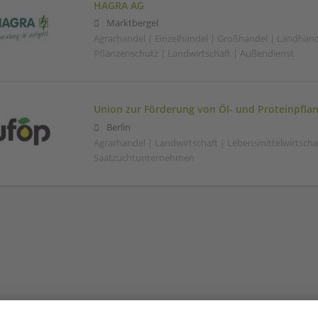
HAGRA AG
Marktbergel
Agrarhandel | Einzelhandel | Großhandel | Landhand
Pflanzenschutz | Landwirtschaft | Außendienst
Union zur Förderung von Öl- und Proteinpflan
Berlin
Agrarhandel | Landwirtschaft | Lebensmittelwirtscha
Saatzuchtunternehmen