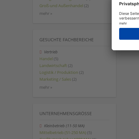
Groß-und Außenhandel
(2)
mehr »
GESUCHTE FACHBEREICHE
Vertrieb
Handel
(5)
Landwirtschaft
(2)
Logistik / Produktion
(2)
Marketing / Sales
(2)
mehr »
UNTERNEHMENSGRÖSSE
Kleinbetrieb (11-50 MA)
Mittelbetrieb (51-250 MA)
(5)