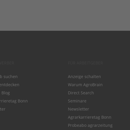
WERBER
FÜR ARBEITGEBER
ob suchen
Anzeige schalten
entdecken
Warum AgroBrain
e Blog
Direct Search
rrieretag Bonn
Seminare
ter
Newsletter
Agrarkarrieretag Bonn
Probeabo agrarzeitung