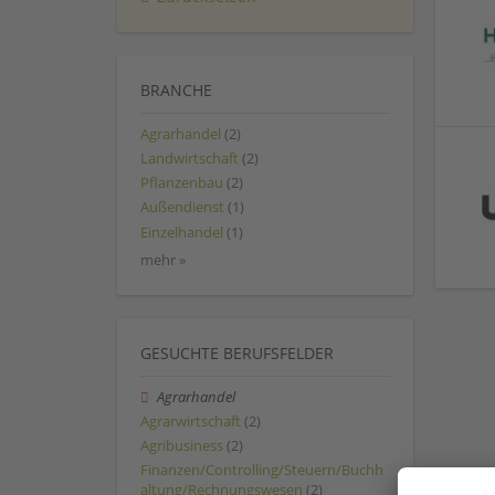
BRANCHE
Agrarhandel
(2)
Landwirtschaft
(2)
Pflanzenbau
(2)
Außendienst
(1)
Einzelhandel
(1)
mehr »
GESUCHTE BERUFSFELDER
Agrarhandel
Agrarwirtschaft
(2)
Agribusiness
(2)
Finanzen/Controlling/Steuern/Buchh
altung/Rechnungswesen
(2)