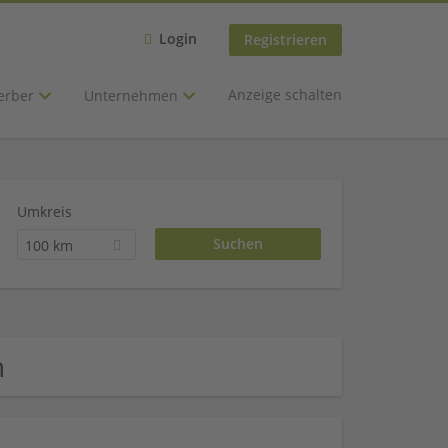
Login
Registrieren
Anzeige schalten
erber
Unternehmen
Umkreis
100 km
n