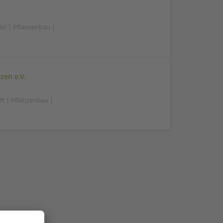
el | Pflanzenbau |
zen e.V.
ft | Pflanzenbau |