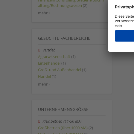
Finanzen/Controlling/Steuern/Buchh
altung/Rechnungswesen
(2)
mehr »
GESUCHTE FACHBEREICHE
Vertrieb
Agrarwissenschaft
(1)
Einzelhandel
(1)
Groß- und Außenhandel
(1)
Handel
(1)
mehr »
UNTERNEHMENSGRÖSSE
Kleinbetrieb (11-50 MA)
Großbetrieb (über 1000 MA)
(2)