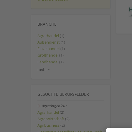
BRANCHE
Agrarhandel
(1)
Außendienst
(1)
Einzelhandel
(1)
Großhandel
(1)
Landhandel
(1)
mehr »
GESUCHTE BERUFSFELDER
Agraringenieur
Agrarhandel
(2)
Agrarwirtschaft
(2)
Agribusiness
(2)