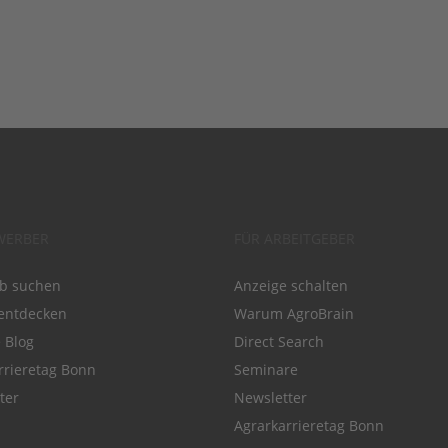
WERBER
FÜR ARBEITGEBER
ob suchen
Anzeige schalten
entdecken
Warum AgroBrain
e Blog
Direct Search
rrieretag Bonn
Seminare
ter
Newsletter
Agrarkarrieretag Bonn