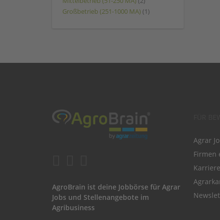
Mittelbetrieb (51-250 MA)
(2)
Großbetrieb (251-1000 MA)
(1)
FÜR BE
Agrar J
Firmen 
Karrier
Agrarka
AgroBrain ist deine Jobbörse für Agrar
Newslet
Jobs und Stellenangebote im
Agribusiness