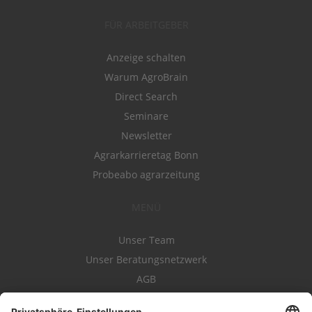
FÜR ARBEITGEBER
Anzeige schalten
Warum AgroBrain
Direct Search
Seminare
Newsletter
Agrarkarrieretag Bonn
Probeabo agrarzeitung
MENÜ
Unser Team
Unser Beratungsnetzwerk
AGB
Nutzungsbedingungen