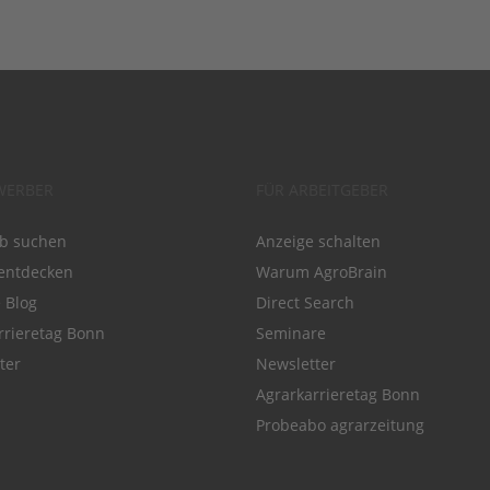
WERBER
FÜR ARBEITGEBER
ob suchen
Anzeige schalten
entdecken
Warum AgroBrain
e Blog
Direct Search
rrieretag Bonn
Seminare
ter
Newsletter
Agrarkarrieretag Bonn
Probeabo agrarzeitung