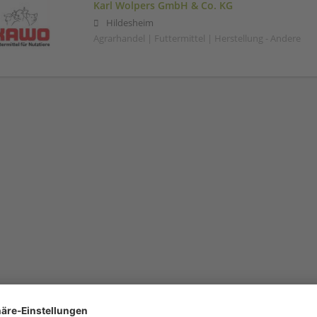
Karl Wolpers GmbH & Co. KG
Hildesheim
Agrarhandel | Futtermittel | Herstellung - Andere