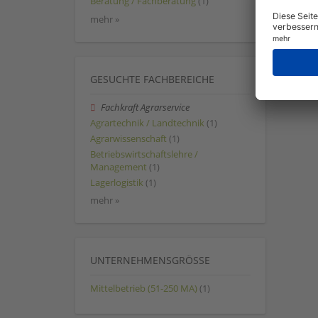
Beratung / Fachberatung
(1)
mehr »
GESUCHTE FACHBEREICHE
Fachkraft Agrarservice
Agrartechnik / Landtechnik
(1)
Agrarwissenschaft
(1)
Betriebswirtschaftslehre /
Management
(1)
Lagerlogistik
(1)
mehr »
UNTERNEHMENSGRÖSSE
Mittelbetrieb (51-250 MA)
(1)