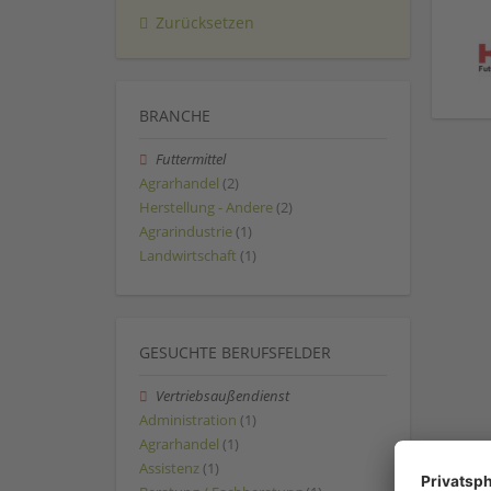
Zurücksetzen
BRANCHE
Futtermittel
Agrarhandel
(2)
Herstellung - Andere
(2)
Agrarindustrie
(1)
Landwirtschaft
(1)
GESUCHTE BERUFSFELDER
Vertriebsaußendienst
Administration
(1)
Agrarhandel
(1)
Assistenz
(1)