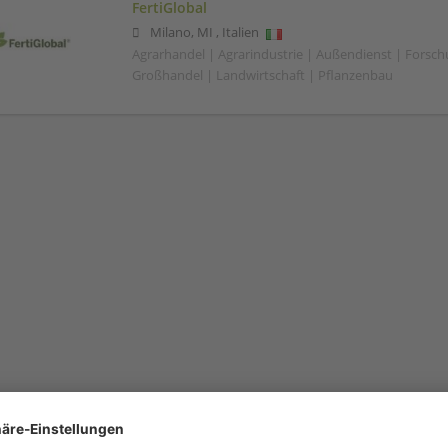
FertiGlobal
Milano
,
MI
,
Italien
Agrarhandel | Agrarindustrie | Außendienst | Forsc
Großhandel | Landwirtschaft | Pflanzenbau