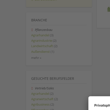
BRANCHE
Pflanzenbau
Agrarhandel
(3)
Agrarindustrie
(2)
Landwirtschaft
(2)
Außendienst
(1)
mehr »
GESUCHTE BERUFSFELDER
Vertrieb/Sales
Agrarhandel
(2)
Agrarwirtschaft
(2)
Agribusiness
(2)