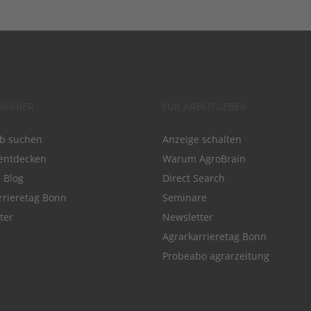
WERBER
FÜR ARBEITGEBER
ob suchen
Anzeige schalten
entdecken
Warum AgroBrain
e Blog
Direct Search
rrieretag Bonn
Seminare
ter
Newsletter
Agrarkarrieretag Bonn
Probeabo agrarzeitung