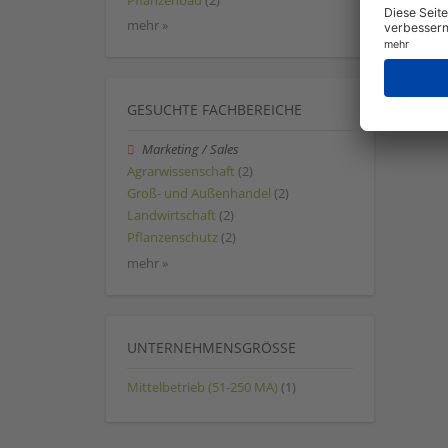
Pflanzenbau
(2)
mehr »
GESUCHTE FACHBEREICHE
Marketing / Sales
Agrarwissenschaft
(2)
Groß- und Außenhandel
(2)
Landwirtschaft
(2)
Pflanzenschutz
(2)
mehr »
UNTERNEHMENSGRÖSSE
Mittelbetrieb (51-250 MA)
(1)