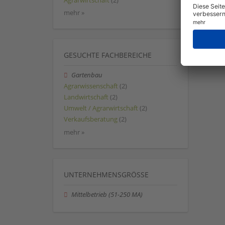
Agrarwirtschaft
(2)
mehr »
GESUCHTE FACHBEREICHE
Gartenbau
Agrarwissenschaft
(2)
Landwirtschaft
(2)
Umwelt / Agrarwirtschaft
(2)
Verkaufsberatung
(2)
mehr »
UNTERNEHMENSGRÖSSE
Mittelbetrieb (51-250 MA)