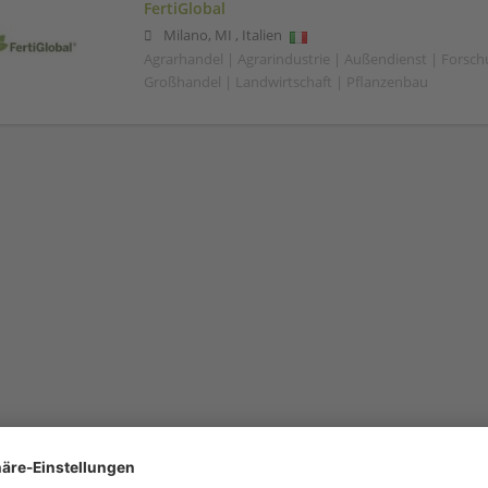
FertiGlobal
Milano
,
MI
,
Italien
Agrarhandel | Agrarindustrie | Außendienst | Forsc
Großhandel | Landwirtschaft | Pflanzenbau