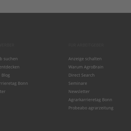
WERBER
FÜR ARBEITGEBER
ob suchen
Anzeige schalten
entdecken
Warum AgroBrain
e Blog
Direct Search
rrieretag Bonn
Seminare
ter
Newsletter
Agrarkarrieretag Bonn
Probeabo agrarzeitung