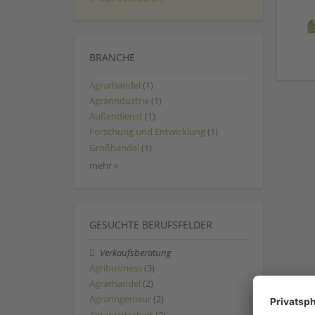
BRANCHE
Agrarhandel
(1)
Agrarindustrie
(1)
Außendienst
(1)
Forschung und Entwicklung
(1)
Großhandel
(1)
mehr »
GESUCHTE BERUFSFELDER
Verkaufsberatung
Agribusiness
(3)
Agrarhandel
(2)
Agraringenieur
(2)