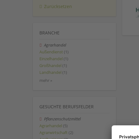
Zurücksetzen
BRANCHE
Agrarhandel
Außendienst
(1)
Einzelhandel
(1)
Großhandel
(1)
Landhandel
(1)
mehr »
GESUCHTE BERUFSFELDER
Pflanzenschutzmittel
Agrarhandel
(5)
Agrarwirtschaft
(2)