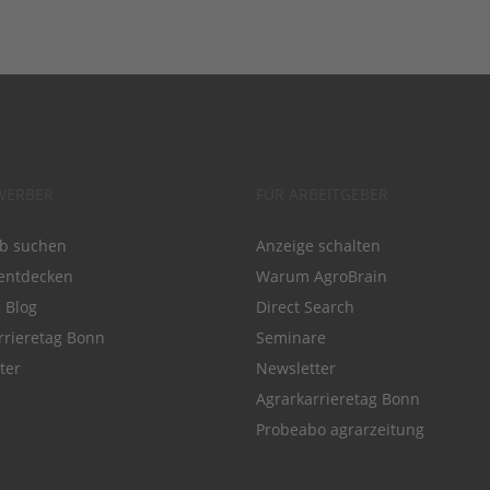
WERBER
FÜR ARBEITGEBER
ob suchen
Anzeige schalten
entdecken
Warum AgroBrain
e Blog
Direct Search
rrieretag Bonn
Seminare
ter
Newsletter
Agrarkarrieretag Bonn
Probeabo agrarzeitung