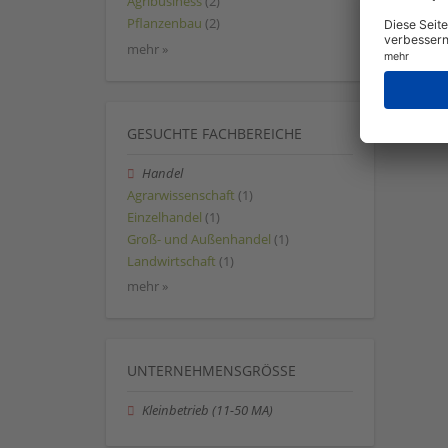
Agribusiness
(2)
Pflanzenbau
(2)
mehr »
GESUCHTE FACHBEREICHE
Handel
Agrarwissenschaft
(1)
Einzelhandel
(1)
Groß- und Außenhandel
(1)
Landwirtschaft
(1)
mehr »
UNTERNEHMENSGRÖSSE
Kleinbetrieb (11-50 MA)