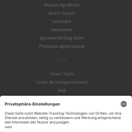
Warum AgroBrain
Direct Search
Seminare
Newsletter
Agrarkarrieretag Bonn
Probeabo agrarzeitung
MENÜ
Unser Team
Unser Beratungsnetzwerk
AGB
Nutzungsbedingungen
Datenschutz
Impressum
Kontakt