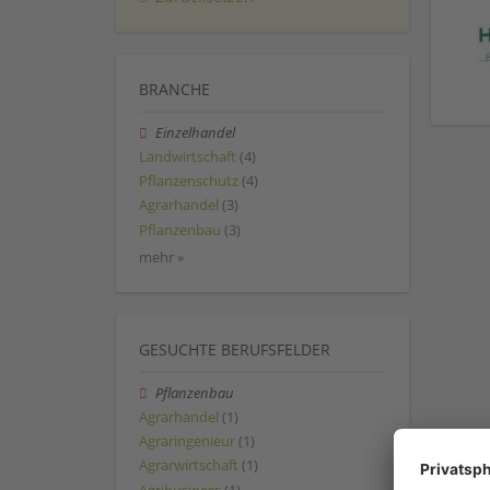
BRANCHE
Einzelhandel
Landwirtschaft
(4)
Pflanzenschutz
(4)
Agrarhandel
(3)
Pflanzenbau
(3)
mehr »
GESUCHTE BERUFSFELDER
Pflanzenbau
Agrarhandel
(1)
Agraringenieur
(1)
Agrarwirtschaft
(1)