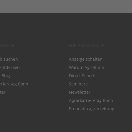
WERBER
FÜR ARBEITGEBER
ob suchen
Anzeige schalten
entdecken
Warum AgroBrain
e Blog
Direct Search
rrieretag Bonn
Seminare
ter
Newsletter
Agrarkarrieretag Bonn
Probeabo agrarzeitung