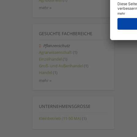
Agribusiness
(1)
mehr »
GESUCHTE FACHBEREICHE
Pflanzenschutz
Agrarwissenschaft
(1)
Einzelhandel
(1)
Groß- und Außenhandel
(1)
Handel
(1)
mehr »
UNTERNEHMENSGRÖSSE
Kleinbetrieb (11-50 MA)
(1)