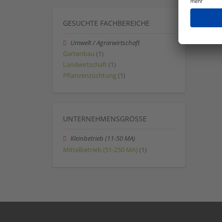
GESUCHTE FACHBEREICHE
Umwelt / Agrarwirtschaft
Gartenbau
(1)
Landwirtschaft
(1)
Pflanzenzüchtung
(1)
UNTERNEHMENSGRÖSSE
Kleinbetrieb (11-50 MA)
Mittelbetrieb (51-250 MA)
(1)