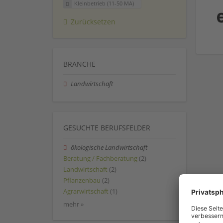
Kleinbetrieb (11-50 MA)
Zurücksetzen
BRANCHE
Landwirtschaft
GESUCHTE BERUFSFELDER
ökologische Landwirtschaft
Beratung / Fachberatung
(2)
Landwirtschaft
(2)
Pflanzenbau
(2)
Agrarwirtschaft
(1)
mehr »