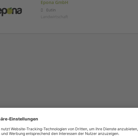
Epona GmbH
Eutin
Landwirtschaft