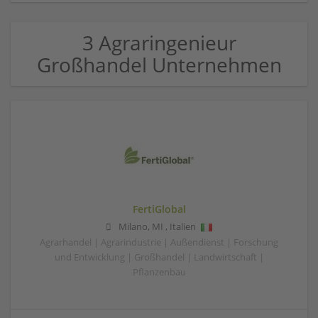
3 Agraringenieur
Großhandel Unternehmen
FertiGlobal
Milano
,
MI
,
Italien
Agrarhandel | Agrarindustrie | Außendienst | Forschung
und Entwicklung | Großhandel | Landwirtschaft |
Pflanzenbau