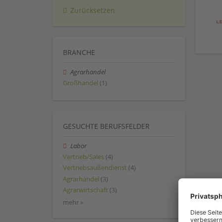
Zurücksetzen
BRANCHE
Agrarhandel
Großhandel
(1)
GESUCHTE BERUFSFELDER
Labor
Vertrieb/Sales
(4)
Vertriebsaußendienst
(4)
Agrarhandel
(3)
Agrarwirtschaft
(3)
mehr »