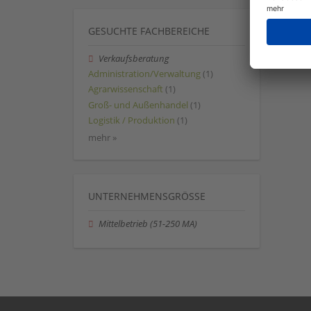
GESUCHTE FACHBEREICHE
Verkaufsberatung
Administration/Verwaltung
(1)
Agrarwissenschaft
(1)
Groß- und Außenhandel
(1)
Logistik / Produktion
(1)
mehr »
UNTERNEHMENSGRÖSSE
Mittelbetrieb (51-250 MA)