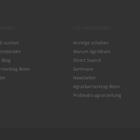
WERBER
FÜR ARBEITGEBER
ob suchen
Anzeige schalten
entdecken
Warum AgroBrain
e Blog
Direct Search
rrieretag Bonn
Seminare
ter
Newsletter
Agrarkarrieretag Bonn
Probeabo agrarzeitung