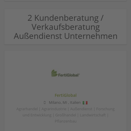
2 Kundenberatung /
Verkaufsberatung
Außendienst Unternehmen
FertiGlobal
Milano
,
MI
,
Italien
Agrarhandel | Agrarindustrie | Außendienst | Forschung
und Entwicklung | Großhandel | Landwirtschaft |
Pflanzenbau