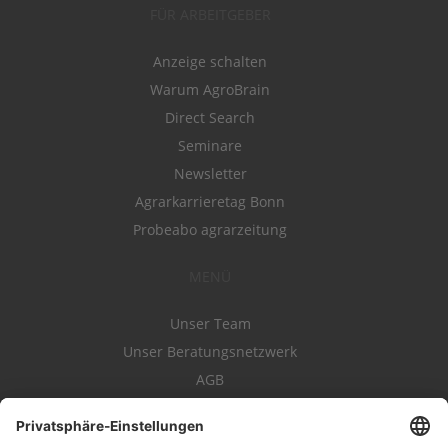
FÜR ARBEITGEBER
Anzeige schalten
Warum AgroBrain
Direct Search
Seminare
Newsletter
Agrarkarrieretag Bonn
Probeabo agrarzeitung
MENÜ
Unser Team
Unser Beratungsnetzwerk
AGB
Nutzungsbedingungen
Datenschutz