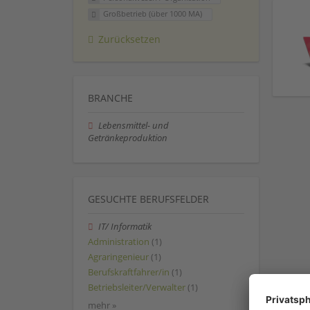
Großbetrieb (über 1000 MA)
Zurücksetzen
BRANCHE
Lebensmittel- und
Getränkeproduktion
GESUCHTE BERUFSFELDER
IT/ Informatik
Administration
(1)
Agraringenieur
(1)
Berufskraftfahrer/in
(1)
Betriebsleiter/Verwalter
(1)
mehr »