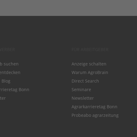
WERBER
FÜR ARBEITGEBER
ob suchen
Anzeige schalten
entdecken
Warum AgroBrain
e Blog
Direct Search
rrieretag Bonn
Seminare
ter
Newsletter
Agrarkarrieretag Bonn
Probeabo agrarzeitung