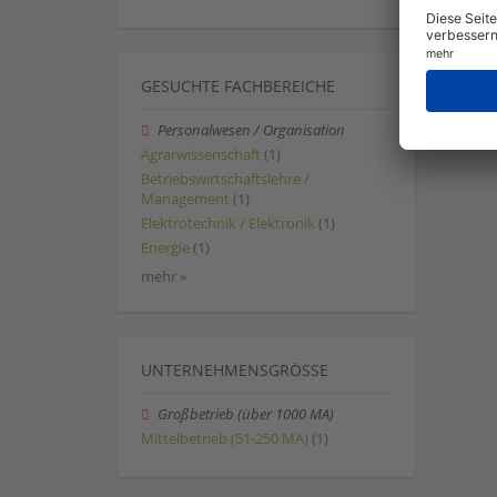
GESUCHTE FACHBEREICHE
Personalwesen / Organisation
Agrarwissenschaft
(1)
Betriebswirtschaftslehre /
Management
(1)
Elektrotechnik / Elektronik
(1)
Energie
(1)
mehr »
UNTERNEHMENSGRÖSSE
Großbetrieb (über 1000 MA)
Mittelbetrieb (51-250 MA)
(1)