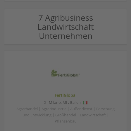
7 Agribusiness
Landwirtschaft
Unternehmen
FertiGlobal
Milano
,
MI
,
Italien
Agrarhandel | Agrarindustrie | Außendienst | Forschung
und Entwicklung | Großhandel | Landwirtschaft |
Pflanzenbau