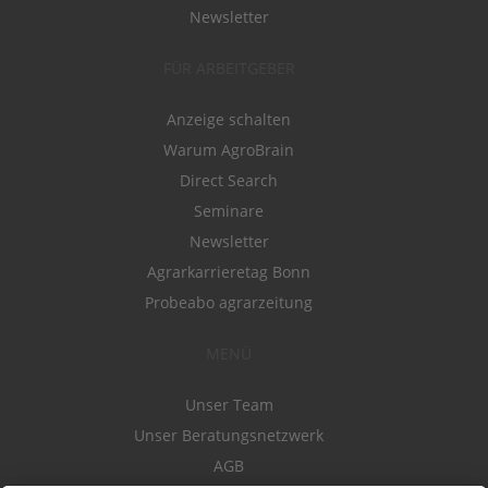
Newsletter
FÜR ARBEITGEBER
Anzeige schalten
Warum AgroBrain
Direct Search
Seminare
Newsletter
Agrarkarrieretag Bonn
Probeabo agrarzeitung
MENÜ
Unser Team
Unser Beratungsnetzwerk
AGB