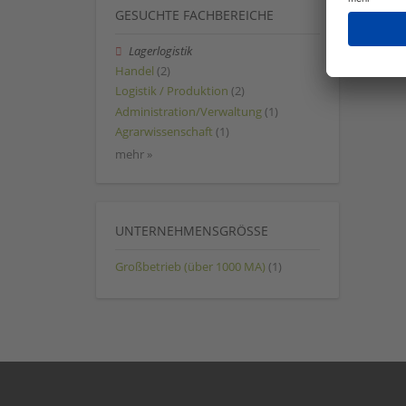
GESUCHTE FACHBEREICHE
Lagerlogistik
Handel
(2)
Logistik / Produktion
(2)
Administration/Verwaltung
(1)
Agrarwissenschaft
(1)
mehr »
UNTERNEHMENSGRÖSSE
Großbetrieb (über 1000 MA)
(1)