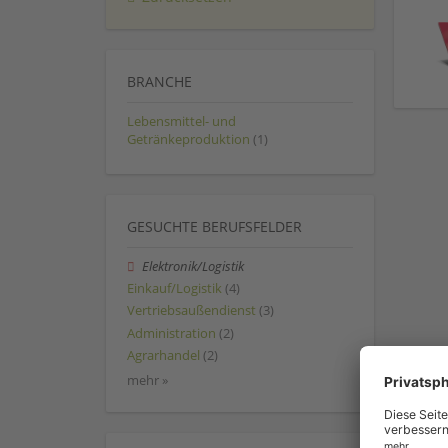
BRANCHE
Lebensmittel- und
Getränkeproduktion
(1)
GESUCHTE BERUFSFELDER
Elektronik/Logistik
Einkauf/Logistik
(4)
Vertriebsaußendienst
(3)
Administration
(2)
Agrarhandel
(2)
mehr »